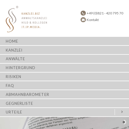
+49 (0)821 - 420 795 70
Kontakt
HOME
KANZLEI
ANWÄLTE
HINTERGRUND
RISIKEN
FAQ
ABMAHNBAROMETER
GEGNERLISTE
URTEILE