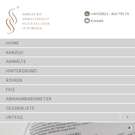
+49 (0)821 - 420 795 70
Kontakt
HOME
KANZLEI
ANWÄLTE
HINTERGRUND
RISIKEN
FAQ
ABMAHNBAROMETER
GEGNERLISTE
URTEILE