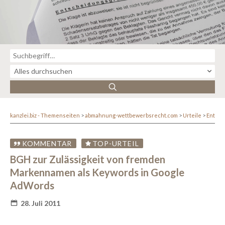
kanzlei.biz - Themenseiten
abmahnung-wettbewerbsrecht.com
Urteile
Entsc
KOMMENTAR
TOP-URTEIL
BGH zur Zulässigkeit von fremden
Markennamen als Keywords in Google
AdWords
28. Juli 2011