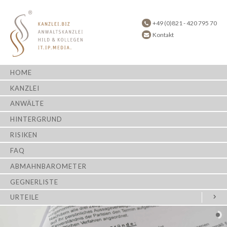
+49 (0)821 - 420 795 70
Kontakt
HOME
KANZLEI
ANWÄLTE
HINTERGRUND
RISIKEN
FAQ
ABMAHNBAROMETER
GEGNERLISTE
URTEILE