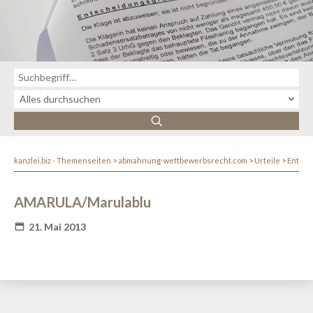
kanzlei.biz - Themenseiten
abmahnung-wettbewerbsrecht.com
Urteile
Entsc
AMARULA/Marulablu
21. Mai 2013