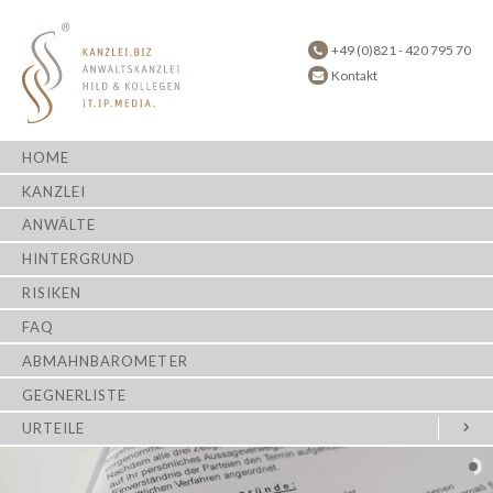
+49 (0)821 - 420 795 70
Kontakt
HOME
KANZLEI
ANWÄLTE
HINTERGRUND
RISIKEN
FAQ
ABMAHNBAROMETER
GEGNERLISTE
URTEILE