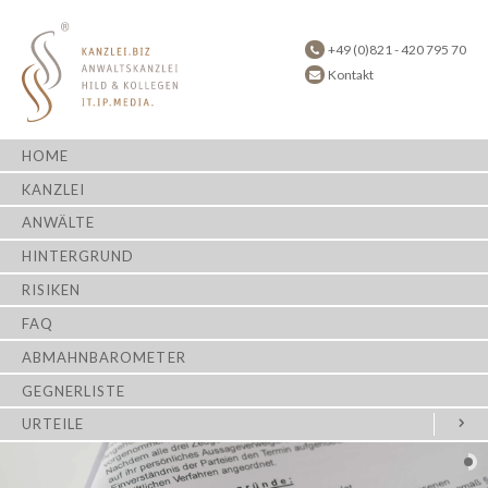
+49 (0)821 - 420 795 70
Kontakt
HOME
KANZLEI
ANWÄLTE
HINTERGRUND
RISIKEN
FAQ
ABMAHNBAROMETER
GEGNERLISTE
URTEILE