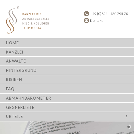
+49 (0)821 - 420 795 70
Kontakt
HOME
KANZLEI
ANWÄLTE
HINTERGRUND
RISIKEN
FAQ
ABMAHNBAROMETER
GEGNERLISTE
URTEILE