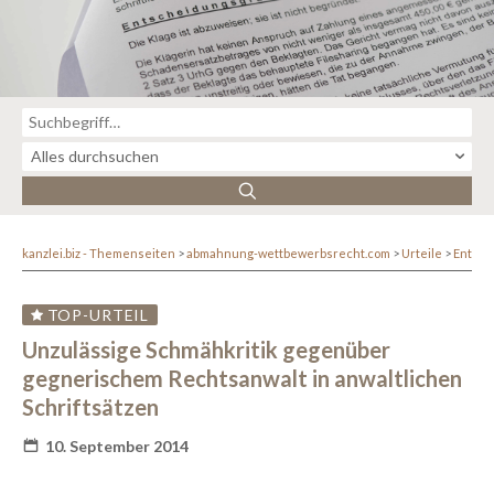
kanzlei.biz - Themenseiten
abmahnung-wettbewerbsrecht.com
Urteile
Entsc
TOP-URTEIL
Unzulässige Schmähkritik gegenüber
gegnerischem Rechtsanwalt in anwaltlichen
Schriftsätzen
10. September 2014