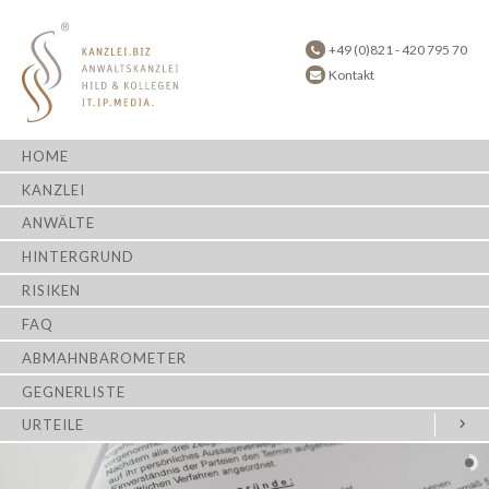
+49 (0)821 - 420 795 70
Kontakt
HOME
KANZLEI
ANWÄLTE
HINTERGRUND
RISIKEN
FAQ
ABMAHNBAROMETER
GEGNERLISTE
URTEILE