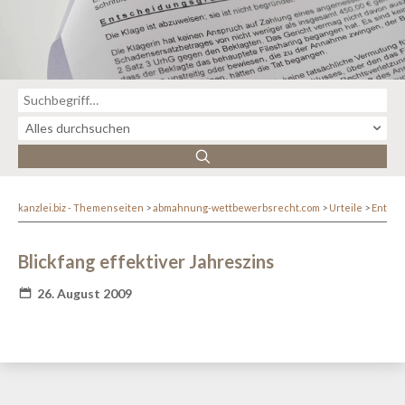
kanzlei.biz - Themenseiten
abmahnung-wettbewerbsrecht.com
Urteile
Entsc
Blickfang effektiver Jahreszins
26. August 2009