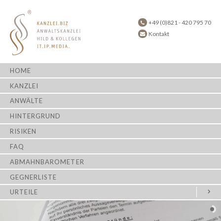
+49 (0)821 - 420 795 70
Kontakt
HOME
KANZLEI
ANWÄLTE
HINTERGRUND
RISIKEN
FAQ
ABMAHNBAROMETER
GEGNERLISTE
URTEILE