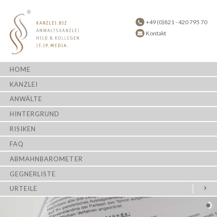
+49 (0)821 - 420 795 70
Kontakt
HOME
KANZLEI
ANWÄLTE
HINTERGRUND
RISIKEN
FAQ
ABMAHNBAROMETER
GEGNERLISTE
URTEILE