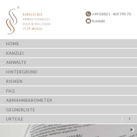
+49 (0)821 - 420 795 70
Kontakt
HOME
KANZLEI
ANWÄLTE
HINTERGRUND
RISIKEN
FAQ
ABMAHNBAROMETER
GEGNERLISTE
URTEILE