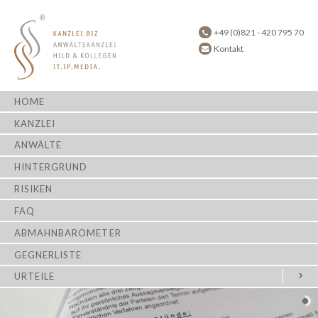
+49 (0)821 - 420 795 70
Kontakt
HOME
KANZLEI
ANWÄLTE
HINTERGRUND
RISIKEN
FAQ
ABMAHNBAROMETER
GEGNERLISTE
URTEILE