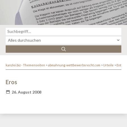
kanzlei.biz - Themenseiten
abmahnung-wettbewerbsrecht.com
Urteile
Entsc
Eros
26. August 2008