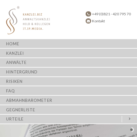
+49 (0)821 - 420 795 70
Kontakt
HOME
KANZLEI
ANWÄLTE
HINTERGRUND
RISIKEN
FAQ
ABMAHNBAROMETER
GEGNERLISTE
URTEILE