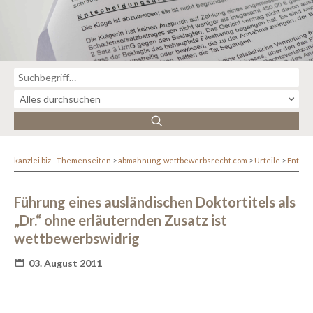
kanzlei.biz - Themenseiten
abmahnung-wettbewerbsrecht.com
Urteile
Entsc
Führung eines ausländischen Doktortitels als
„Dr.“ ohne erläuternden Zusatz ist
wettbewerbswidrig
03. August 2011