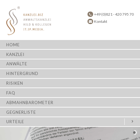
+49 (0)821 - 420 795 70
Kontakt
HOME
KANZLEI
ANWÄLTE
HINTERGRUND
RISIKEN
FAQ
ABMAHNBAROMETER
GEGNERLISTE
URTEILE