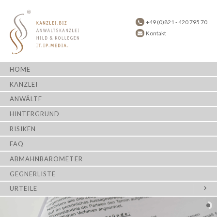
+49 (0)821 - 420 795 70
Kontakt
HOME
KANZLEI
ANWÄLTE
HINTERGRUND
RISIKEN
FAQ
ABMAHNBAROMETER
GEGNERLISTE
URTEILE