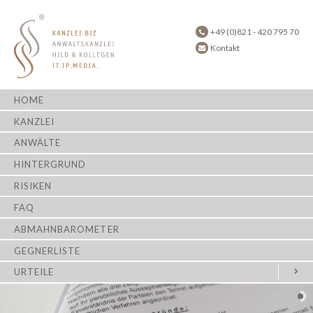
+49 (0)821 - 420 795 70
Kontakt
HOME
KANZLEI
ANWÄLTE
HINTERGRUND
RISIKEN
FAQ
ABMAHNBAROMETER
GEGNERLISTE
URTEILE