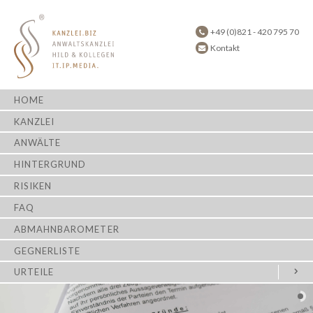
+49 (0)821 - 420 795 70
Kontakt
HOME
KANZLEI
ANWÄLTE
HINTERGRUND
RISIKEN
FAQ
ABMAHNBAROMETER
GEGNERLISTE
URTEILE