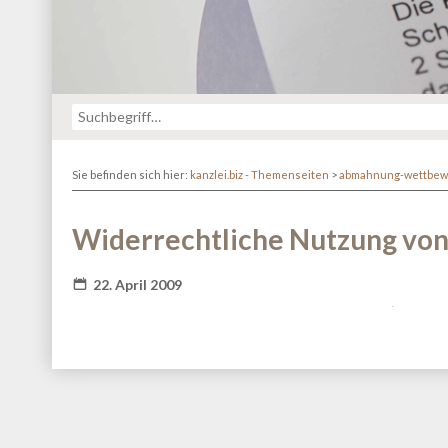
Sie befinden sich hier:
kanzlei.biz - Themenseiten
>
abmahnung-wettbew
Widerrechtliche Nutzung von
22. April 2009
Fatal error
: Redefinition of parameter $_ in
/va
content/themes/kanzlei-praegnanz/shariff/vendor/guzz