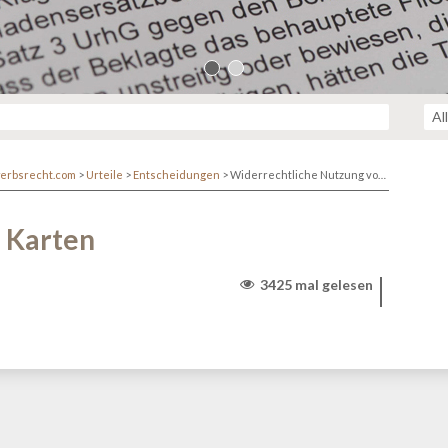
erbsrecht.com
>
Urteile
>
Entscheidungen
>
Widerrechtliche Nutzung von Karten
 Karten
3425 mal gelesen
r/www/themen/htdocs/netzwerk.kanzlei.biz/wp-
lehttp/ringphp/src/Client/StreamHandler.php
on line
313