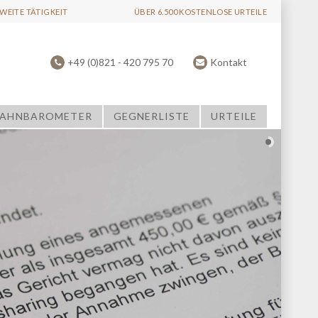
EITE TÄTIGKEIT
ÜBER 6.500 KOSTENLOSE URTEILE
+49 (0)821 - 420 795 70
Kontakt
AHNBAROMETER
GEGNERLISTE
URTEILE