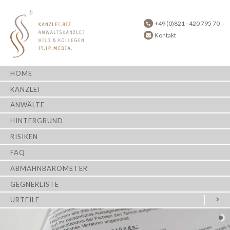
+49 (0)821 - 420 795 70
Kontakt
HOME
KANZLEI
ANWÄLTE
HINTERGRUND
RISIKEN
FAQ
ABMAHNBAROMETER
GEGNERLISTE
URTEILE