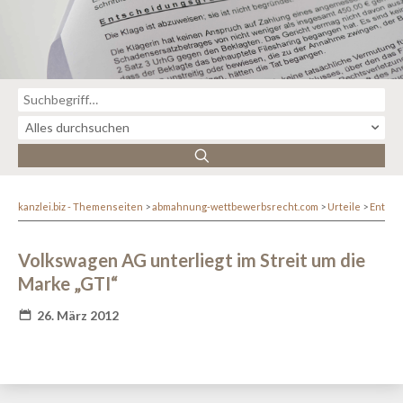
kanzlei.biz - Themenseiten
abmahnung-wettbewerbsrecht.com
Urteile
Entsc
Volkswagen AG unterliegt im Streit um die
Marke „GTI“
26. März 2012