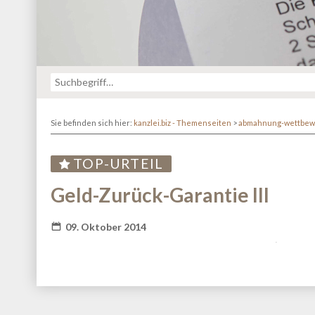
Sie befinden sich hier:
kanzlei.biz - Themenseiten
>
abmahnung-wettbew
TOP-URTEIL
Geld-Zurück-Garantie III
09. Oktober 2014
Fatal error
: Redefinition of parameter $_ in
/va
content/themes/kanzlei-praegnanz/shariff/vendor/guzz