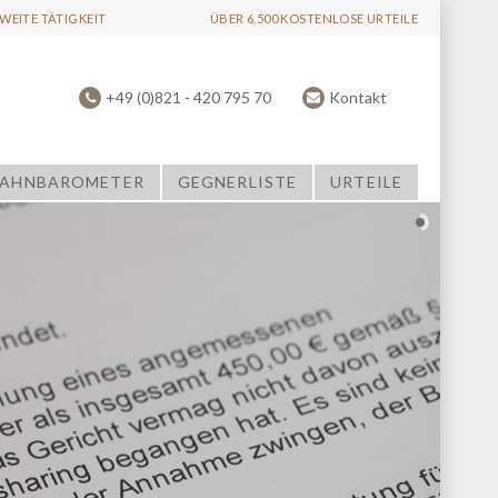
EITE TÄTIGKEIT
ÜBER 6.500 KOSTENLOSE URTEILE
+49 (0)821 - 420 795 70
Kontakt
AHNBAROMETER
GEGNERLISTE
URTEILE