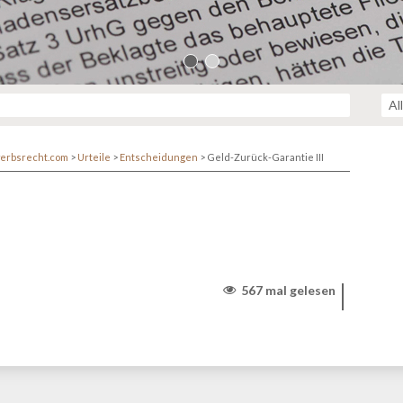
erbsrecht.com
>
Urteile
>
Entscheidungen
>
Geld-Zurück-Garantie III
567 mal gelesen
r/www/themen/htdocs/netzwerk.kanzlei.biz/wp-
lehttp/ringphp/src/Client/StreamHandler.php
on line
313