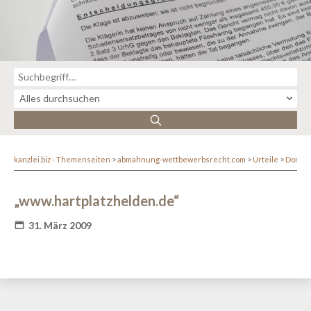
kanzlei.biz - Themenseiten
abmahnung-wettbewerbsrecht.com
Urteile
Domai
„www.hartplatzhelden.de“
31. März 2009