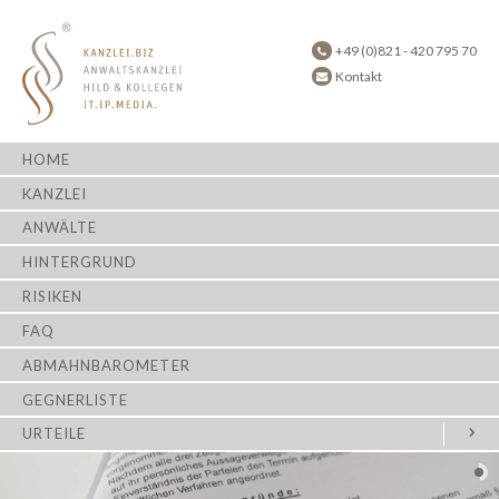
+49 (0)821 - 420 795 70
Kontakt
HOME
KANZLEI
ANWÄLTE
HINTERGRUND
RISIKEN
FAQ
ABMAHNBAROMETER
GEGNERLISTE
URTEILE