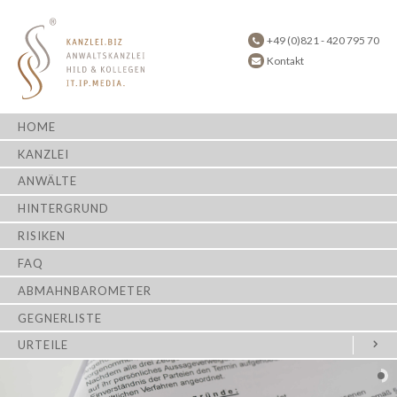
+49 (0)821 - 420 795 70
Kontakt
HOME
KANZLEI
ANWÄLTE
HINTERGRUND
RISIKEN
FAQ
ABMAHNBAROMETER
GEGNERLISTE
URTEILE