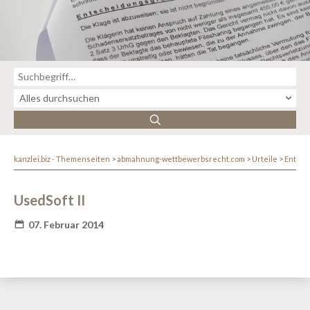
kanzlei.biz - Themenseiten
abmahnung-wettbewerbsrecht.com
Urteile
Entsc
UsedSoft II
07. Februar 2014