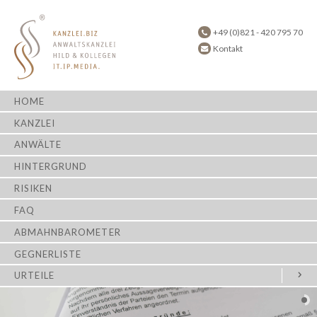
+49 (0)821 - 420 795 70
Kontakt
HOME
KANZLEI
ANWÄLTE
HINTERGRUND
RISIKEN
FAQ
ABMAHNBAROMETER
GEGNERLISTE
URTEILE