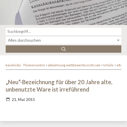
kanzlei.biz - Themenseiten
abmahnung-wettbewerbsrecht.com
Urteile
eBay-
„Neu“-Bezeichnung für über 20 Jahre alte,
unbenutzte Ware ist irreführend
21. Mai 2015