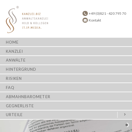
+49 (0)821 - 420 795 70
Kontakt
HOME
KANZLEI
ANWÄLTE
HINTERGRUND
RISIKEN
FAQ
ABMAHNBAROMETER
GEGNERLISTE
URTEILE