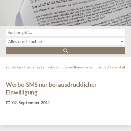
kanzlei.biz - Themenseiten
abmahnung-wettbewerbsrecht.com
Urteile
Entsc
Werbe-SMS nur bei ausdrücklicher
Einwilligung
02. September 2011