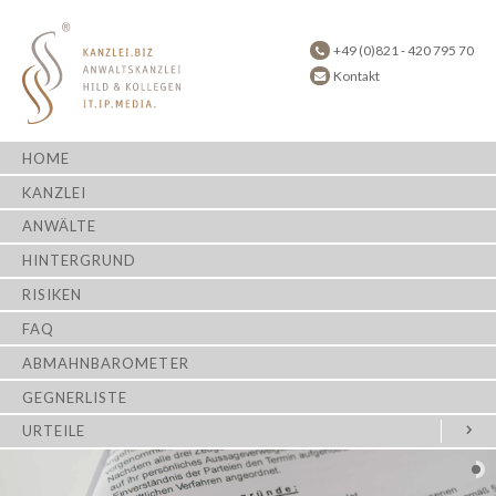
+49 (0)821 - 420 795 70
Kontakt
HOME
KANZLEI
ANWÄLTE
HINTERGRUND
RISIKEN
FAQ
ABMAHNBAROMETER
GEGNERLISTE
URTEILE