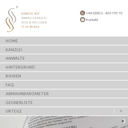
+49 (0)821 - 420 795 70
Kontakt
HOME
KANZLEI
ANWÄLTE
HINTERGRUND
RISIKEN
FAQ
ABMAHNBAROMETER
GEGNERLISTE
URTEILE