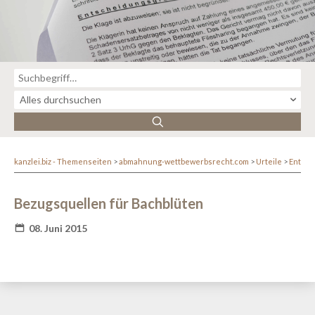
kanzlei.biz - Themenseiten
abmahnung-wettbewerbsrecht.com
Urteile
Entsc
Bezugsquellen für Bachblüten
08. Juni 2015