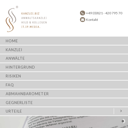
+49 (0)821 - 420 795 70
Kontakt
HOME
KANZLEI
ANWÄLTE
HINTERGRUND
RISIKEN
FAQ
ABMAHNBAROMETER
GEGNERLISTE
URTEILE