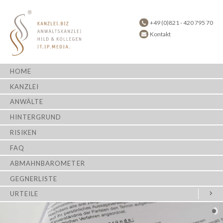
+49 (0)821 - 420 795 70
Kontakt
HOME
KANZLEI
ANWÄLTE
HINTERGRUND
RISIKEN
FAQ
ABMAHNBAROMETER
GEGNERLISTE
URTEILE