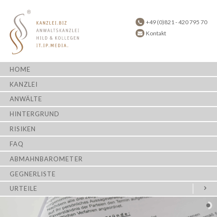
+49 (0)821 - 420 795 70
Kontakt
HOME
KANZLEI
ANWÄLTE
HINTERGRUND
RISIKEN
FAQ
ABMAHNBAROMETER
GEGNERLISTE
URTEILE