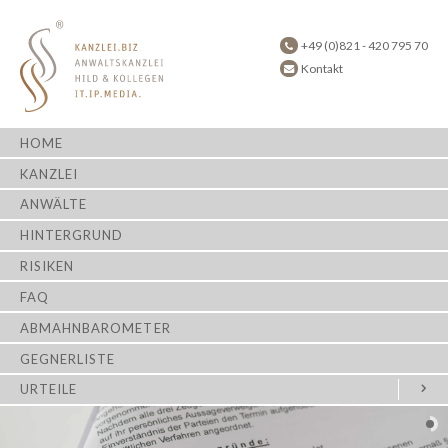
+49 (0)821 - 420 795 70
Kontakt
HOME
KANZLEI
ANWÄLTE
HINTERGRUND
RISIKEN
FAQ
ABMAHNBAROMETER
GEGNERLISTE
URTEILE