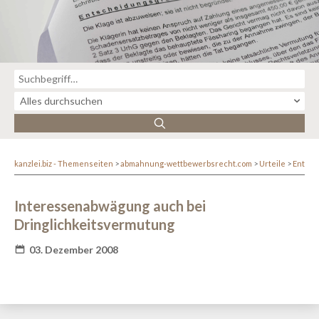
kanzlei.biz - Themenseiten
abmahnung-wettbewerbsrecht.com
Urteile
Entsc
Interessenabwägung auch bei
Dringlichkeitsvermutung
03. Dezember 2008