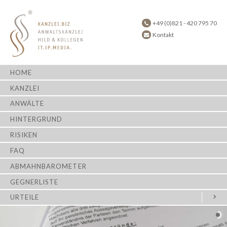
+49 (0)821 - 420 795 70
Kontakt
HOME
KANZLEI
ANWÄLTE
HINTERGRUND
RISIKEN
FAQ
ABMAHNBAROMETER
GEGNERLISTE
URTEILE