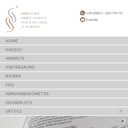
+49 (0)821 - 420 795 70
Kontakt
HOME
KANZLEI
ANWÄLTE
HINTERGRUND
RISIKEN
FAQ
ABMAHNBAROMETER
GEGNERLISTE
URTEILE