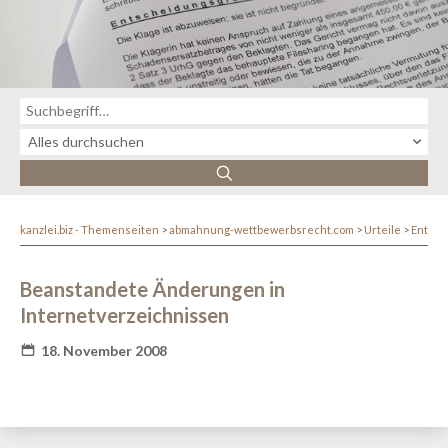
kanzlei.biz - Themenseiten
abmahnung-wettbewerbsrecht.com
Urteile
Entsc
Beanstandete Änderungen in
Internetverzeichnissen
18. November 2008