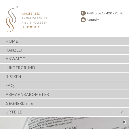
+49 (0)821 - 420 795 70
Kontakt
HOME
KANZLEI
ANWÄLTE
HINTERGRUND
RISIKEN
FAQ
ABMAHNBAROMETER
GEGNERLISTE
URTEILE