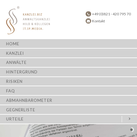
+49 (0)821 - 420 795 70
Kontakt
HOME
KANZLEI
ANWÄLTE
HINTERGRUND
RISIKEN
FAQ
ABMAHNBAROMETER
GEGNERLISTE
URTEILE