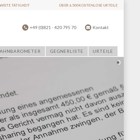
EITE TÄTIGKEIT
ÜBER 6.500 KOSTENLOSE URTEILE
+49 (0)821 - 420 795 70
Kontakt
AHNBAROMETER
GEGNERLISTE
URTEILE