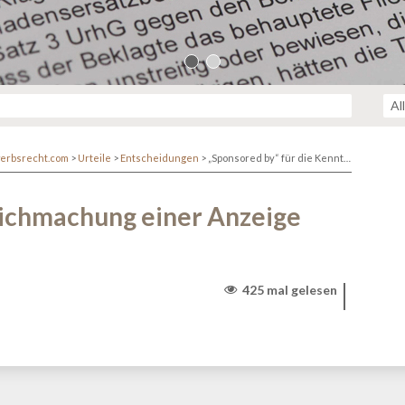
erbsrecht.com
>
Urteile
>
Entscheidungen
>
„Sponsored by“ für die Kenntlichmachung einer Anzeige nicht ausreichend
lichmachung einer Anzeige
425 mal gelesen
r/www/themen/htdocs/netzwerk.kanzlei.biz/wp-
lehttp/ringphp/src/Client/StreamHandler.php
on line
313