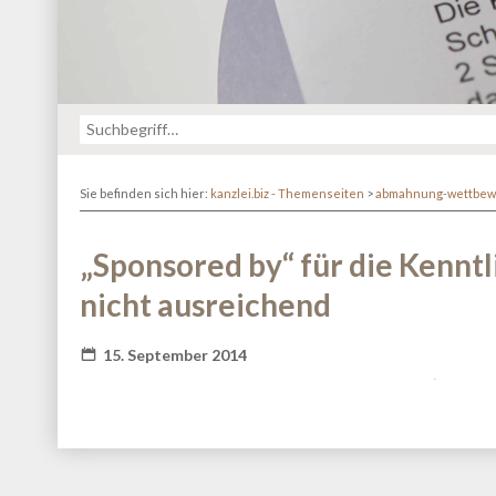
Sie befinden sich hier:
kanzlei.biz - Themenseiten
>
abmahnung-wettbew
„Sponsored by“ für die Kennt
nicht ausreichend
15. September 2014
Fatal error
: Redefinition of parameter $_ in
/va
content/themes/kanzlei-praegnanz/shariff/vendor/guzz