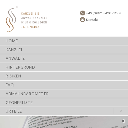
+49 (0)821 - 420 795 70
Kontakt
HOME
KANZLEI
ANWÄLTE
HINTERGRUND
RISIKEN
FAQ
ABMAHNBAROMETER
GEGNERLISTE
URTEILE