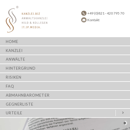
+49 (0)821 - 420 795 70
Kontakt
HOME
KANZLEI
ANWÄLTE
HINTERGRUND
RISIKEN
FAQ
ABMAHNBAROMETER
GEGNERLISTE
URTEILE