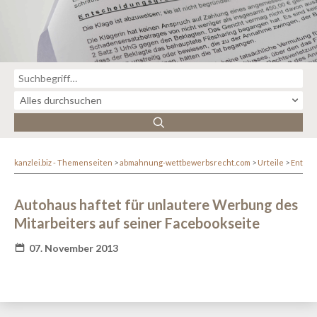
kanzlei.biz - Themenseiten
abmahnung-wettbewerbsrecht.com
Urteile
Entsc
Autohaus haftet für unlautere Werbung des
Mitarbeiters auf seiner Facebookseite
07. November 2013