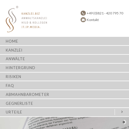
+49 (0)821 - 420 795 70
Kontakt
HOME
KANZLEI
ANWÄLTE
HINTERGRUND
RISIKEN
FAQ
ABMAHNBAROMETER
GEGNERLISTE
URTEILE