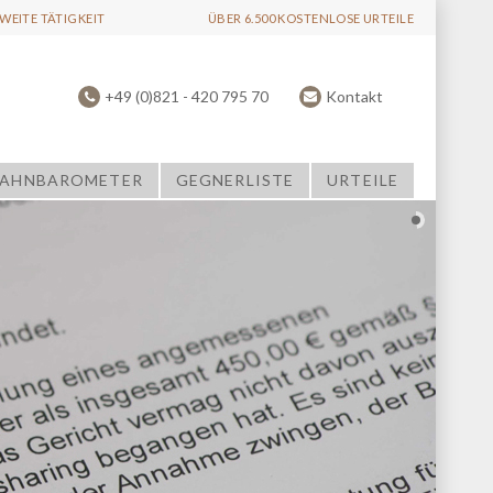
EITE TÄTIGKEIT
ÜBER 6.500 KOSTENLOSE URTEILE
+49 (0)821 - 420 795 70
Kontakt
AHNBAROMETER
GEGNERLISTE
URTEILE