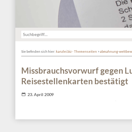
Sie befinden sich hier:
kanzlei.biz - Themenseiten
>
abmahnung-wettbew
Missbrauchsvorwurf gegen Lu
Reisestellenkarten bestätigt
23. April 2009
Fatal error
: Redefinition of parameter $_ in
/va
content/themes/kanzlei-praegnanz/shariff/vendor/guzz