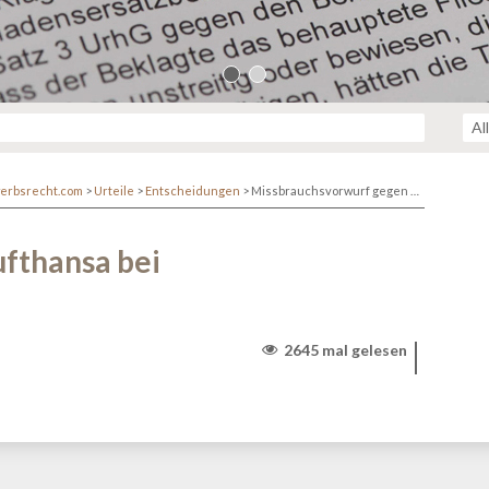
erbsrecht.com
>
Urteile
>
Entscheidungen
>
Missbrauchsvorwurf gegen Lufthansa bei Reisestellenkarten bestätigt
fthansa bei
2645 mal gelesen
r/www/themen/htdocs/netzwerk.kanzlei.biz/wp-
lehttp/ringphp/src/Client/StreamHandler.php
on line
313