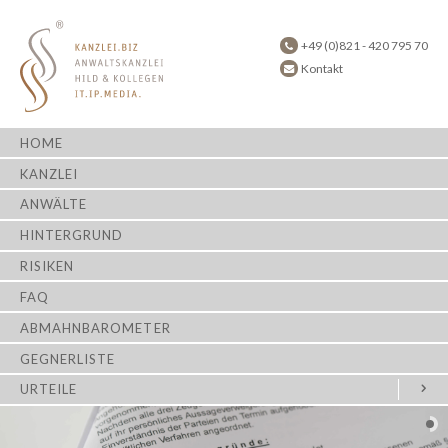
+49 (0)821 - 420 795 70
Kontakt
HOME
KANZLEI
ANWÄLTE
HINTERGRUND
RISIKEN
FAQ
ABMAHNBAROMETER
GEGNERLISTE
URTEILE