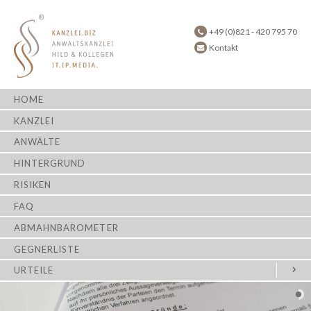
+49 (0)821 - 420 795 70
Kontakt
HOME
KANZLEI
ANWÄLTE
HINTERGRUND
RISIKEN
FAQ
ABMAHNBAROMETER
GEGNERLISTE
URTEILE