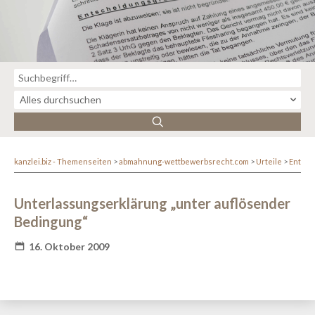
kanzlei.biz - Themenseiten
abmahnung-wettbewerbsrecht.com
Urteile
Entsc
Unterlassungserklärung „unter auflösender
Bedingung“
16. Oktober 2009