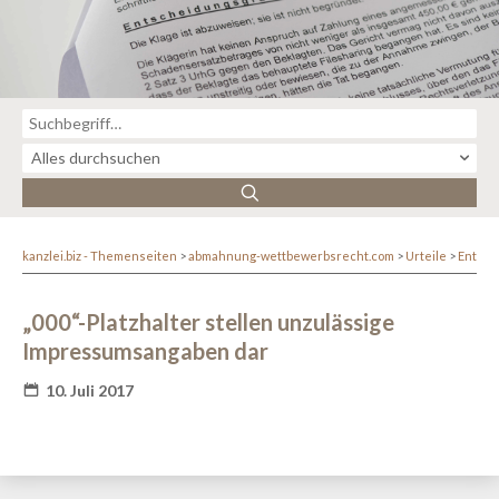
kanzlei.biz - Themenseiten
abmahnung-wettbewerbsrecht.com
Urteile
Entsc
„000“-Platzhalter stellen unzulässige
Impressumsangaben dar
10. Juli 2017