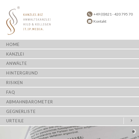
+49 (0)821 - 420 795 70
Kontakt
HOME
KANZLEI
ANWÄLTE
HINTERGRUND
RISIKEN
FAQ
ABMAHNBAROMETER
GEGNERLISTE
URTEILE