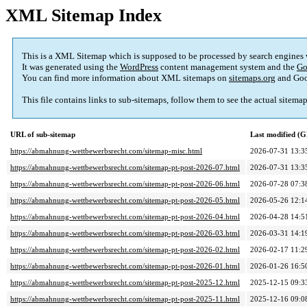
XML Sitemap Index
This is a XML Sitemap which is supposed to be processed by search engines
It was generated using the
WordPress
content management system and the
Go
You can find more information about XML sitemaps on
sitemaps.org
and Goo
This file contains links to sub-sitemaps, follow them to see the actual sitema
URL of sub-sitemap
Last modified (
https://abmahnung-wettbewerbsrecht.com/sitemap-misc.html
2026-07-31 13:3
https://abmahnung-wettbewerbsrecht.com/sitemap-pt-post-2026-07.html
2026-07-31 13:3
https://abmahnung-wettbewerbsrecht.com/sitemap-pt-post-2026-06.html
2026-07-28 07:3
https://abmahnung-wettbewerbsrecht.com/sitemap-pt-post-2026-05.html
2026-05-26 12:1
https://abmahnung-wettbewerbsrecht.com/sitemap-pt-post-2026-04.html
2026-04-28 14:5
https://abmahnung-wettbewerbsrecht.com/sitemap-pt-post-2026-03.html
2026-03-31 14:1
https://abmahnung-wettbewerbsrecht.com/sitemap-pt-post-2026-02.html
2026-02-17 11:2
https://abmahnung-wettbewerbsrecht.com/sitemap-pt-post-2026-01.html
2026-01-26 16:5
https://abmahnung-wettbewerbsrecht.com/sitemap-pt-post-2025-12.html
2025-12-15 09:3
https://abmahnung-wettbewerbsrecht.com/sitemap-pt-post-2025-11.html
2025-12-16 09:0