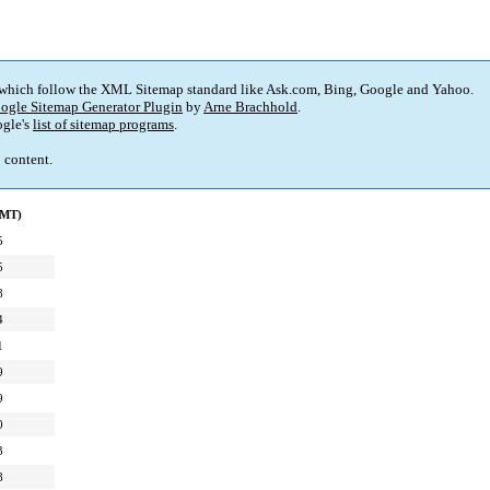
 which follow the XML Sitemap standard like Ask.com, Bing, Google and Yahoo.
ogle Sitemap Generator Plugin
by
Arne Brachhold
.
gle's
list of sitemap programs
.
p content.
GMT)
5
5
8
4
1
9
9
0
3
8